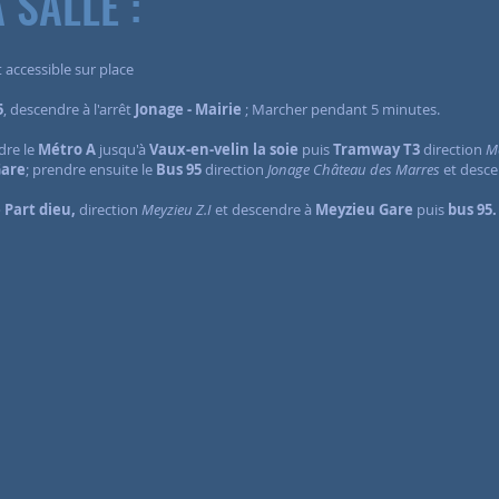
 SALLE :
t accessible sur place
5
, descendre à l'arrêt
Jonage - Mairie
; Marcher pendant 5 minutes.
dre le
Métro A
jusqu'à
Vaux-en-velin la soie
puis
Tramway T3
direction
M
Gare
; prendre ensuite le
Bus 95
direction
Jonage Château des Marres
et desce
 Part dieu,
direction
Meyzieu Z.I
et descendre à
Meyzieu Gare
puis
bus 95.