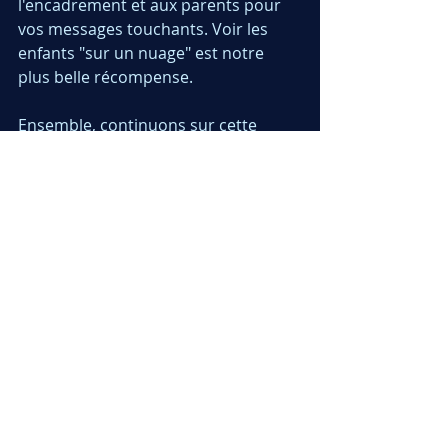
l'encadrement et aux parents pour 
vos messages touchants. Voir les 
enfants "sur un nuage" est notre 
plus belle récompense.
Ensemble, continuons sur cette 
lancée !
#Victoire
#FiersDeNosChampions
#
EspritDEquipe
#ClubSportif
#Intercl
ubs
#BravoLesEnfants
Commentaires