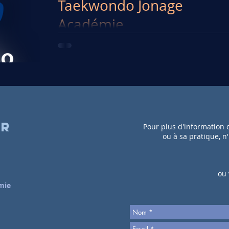
Taekwondo Jonage
Académie
À l'occasion de la rentrée 2023/2024, le club a décidé de
faire peau neuve et s'offre un relooking
er
Pour plus d'information 
ou à sa pratique, n
ou 
mie