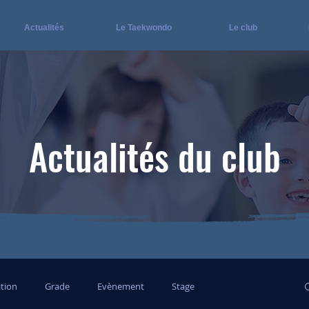
Actualités
Le Taekwondo
Le club
Actualités du club
tion
Grade
Evènement
Stage