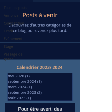
Tous les posts
Posts à venir
Annonce
Compétition
Découvrez d'autres catégories de
ce blog ou revenez plus tard.
Grade
Evènement
Stage
Passage de
grade
Calendrier 2023/ 2024
mai 2026
(1)
1 post
septembre 2024
(1)
1 post
mars 2024
(1)
1 post
septembre 2023
(2)
2 posts
août 2023
(1)
1 post
Pour être averti des