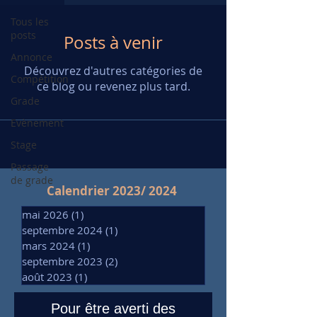
Tous les
posts
Posts à venir
Annonce
Découvrez d'autres catégories de
Compétition
ce blog ou revenez plus tard.
Grade
Evènement
Stage
Passage
de grade
Calendrier 2023/ 2024
mai 2026
(1)
1 post
septembre 2024
(1)
1 post
mars 2024
(1)
1 post
septembre 2023
(2)
2 posts
août 2023
(1)
1 post
Pour être averti des